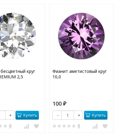
 бесцветный круг
Фианит аметистовый круг
К1561 
REMIUM 2,5
10,0
Вес:
3,2
Камни
100
60
₽
₽
Купить
Купить
+
-
+
-
0
0