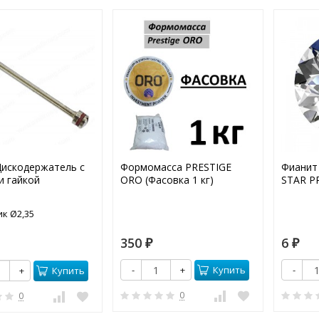
Дискодержатель с
Формомасса PRESTIGE
Фианит
и гайкой
ORO (Фасовка 1 кг)
STAR P
к Ø2,35
350
6
₽
₽
Купить
-
+
-
Купить
+
0
0