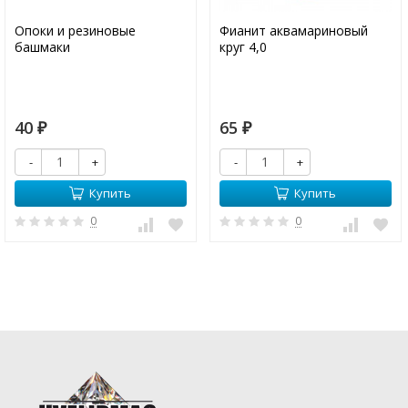
Опоки и резиновые
Фианит аквамариновый
башмаки
круг 4,0
40
65
₽
₽
-
+
-
+
Купить
Купить
0
0