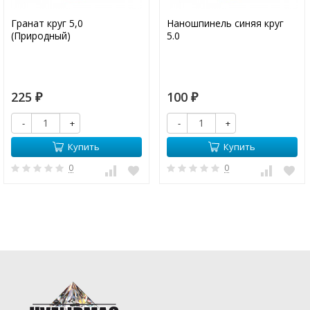
Гранат круг 5,0
Наношпинель синяя круг
(Природный)
5.0
225
100
₽
₽
-
+
-
+
Купить
Купить
0
0