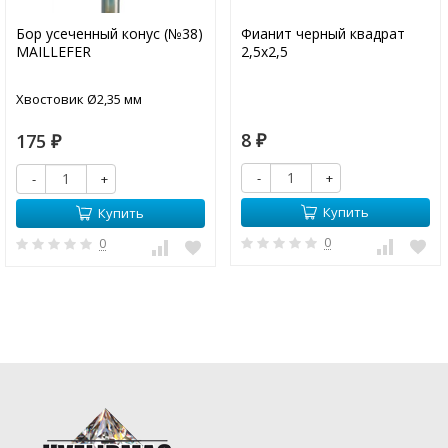
Бор усеченный конус (№38)
Фианит черный квадрат
MAILLEFER
2,5х2,5
Хвостовик Ø2,35 мм
8
175
₽
₽
-
+
-
+
Купить
Купить
0
0