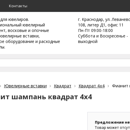
а
Контакты
 для ювелиров.
г. Краснодар, ул. Леванев
иональный ювелирный
108, литер Д1, офис 11
ент,
восковые и опочные
Пн-Пт 09:00-18:00
ювелирные вставки,
Суббота и Воскресенье -
ое оборудование и расходные
выходной
лы.
Ювелирные вставки
Квадрат
Квадрат 4х4
Фианит 
ит шампань квадрат 4х4
Предложение не
Товар может отсут