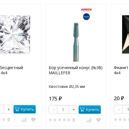
бесцветный
Бор усеченный конус (№38)
Фианит
 4х4
MAILLEFER
4х4
Хвостовик Ø2,35 мм
20
175
₽
₽
Купить
+
-
Купить
-
+
0
0