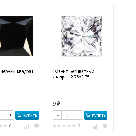
 черный квадрат
Фианит бесцветный
Фианит
квадрат 2,75х2,75
2,75х2,
9
9
₽
₽
Купить
Купить
+
-
+
-
0
0