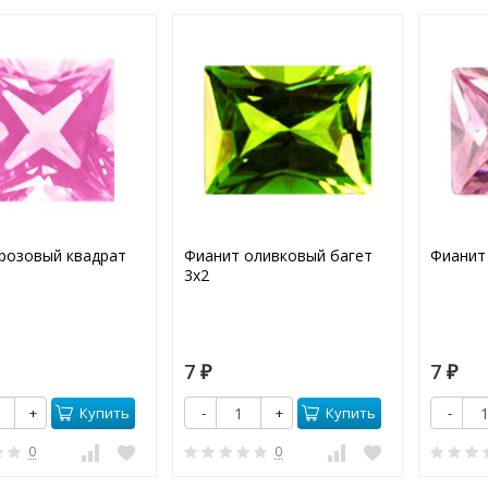
розовый квадрат
Фианит оливковый багет
Фианит
3х2
7
7
₽
₽
Купить
Купить
+
-
+
-
0
0