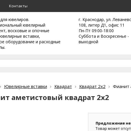
а
Контакты
 для ювелиров.
г. Краснодар, ул. Леванев
иональный ювелирный
108, литер Д1, офис 11
ент,
восковые и опочные
Пн-Пт 09:00-18:00
ювелирные вставки,
Суббота и Воскресенье -
ое оборудование и расходные
выходной
лы.
Ювелирные вставки
Квадрат
Квадрат 2х2
Фианит 
ит аметистовый квадрат 2х2
Предложение не
Товар может отсут