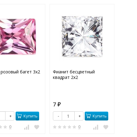
 розовый багет 3х2
Фианит бесцветный
Фианит
квадрат 2х2
2х2
7
7
₽
₽
Купить
Купить
+
-
+
-
0
0