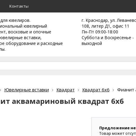
а
Контакты
 для ювелиров.
г. Краснодар, ул. Леванев
иональный ювелирный
108, литер Д1, офис 11
ент,
восковые и опочные
Пн-Пт 09:00-18:00
ювелирные вставки,
Суббота и Воскресенье -
ое оборудование и расходные
выходной
лы.
Ювелирные вставки
Квадрат
Квадрат 6х6
Фианит 
ит аквамариновый квадрат 6х6
Предложение не
Товар может отсут