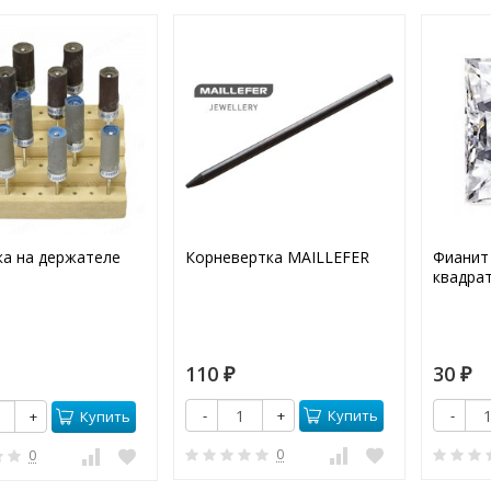
а на держателе
Корневертка MAILLEFER
Фианит
квадрат
110
30
₽
₽
Купить
-
+
-
Купить
+
0
0