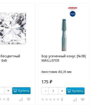
 бесцветный
Бор усеченный конус (№38)
Фианит
 6х6
MAILLEFER
квадра
Хвостовик Ø2,35 мм
20
175
₽
₽
Купить
+
-
Купить
-
+
0
0