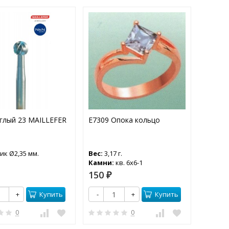
глый 23 MAILLEFER
Е7309 Опока кольцо
Фианит
квадрат
ик Ø2,35 мм.
Вес:
3,17 г.
Камни:
кв. 6x6-1
15
150
₽
₽
-
Купить
Купить
+
-
+
0
0