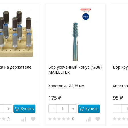
а на держателе
Бор усеченный конус (№38)
Бор кру
MAILLEFER
Хвостовик Ø2,35 мм
Хвостов
175
95
₽
₽
Купить
Купить
+
-
+
-
0
0