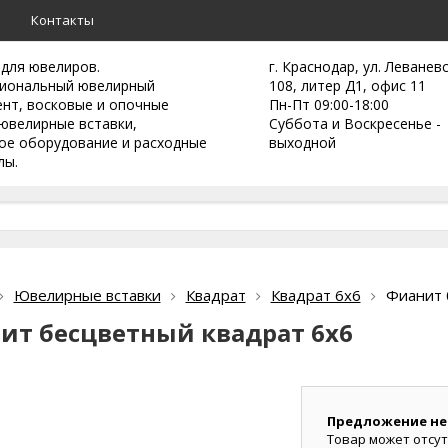
а
Контакты
 для ювелиров.
г. Краснодар, ул. Леванев
иональный ювелирный
108, литер Д1, офис 11
ент,
восковые и опочные
Пн-Пт 09:00-18:00
ювелирные вставки,
Суббота и Воскресенье -
ое оборудование и расходные
выходной
лы.
Ювелирные вставки
Квадрат
Квадрат 6х6
Фианит 
ит бесцветный квадрат 6х6
Предложение не
Товар может отсут