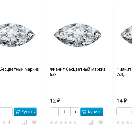
бесцветный маркиз
Фианит бесцветный маркиз
Фианит
6х3
7х3,5
12
14
₽
₽
Купить
Купить
+
-
+
-
0
0