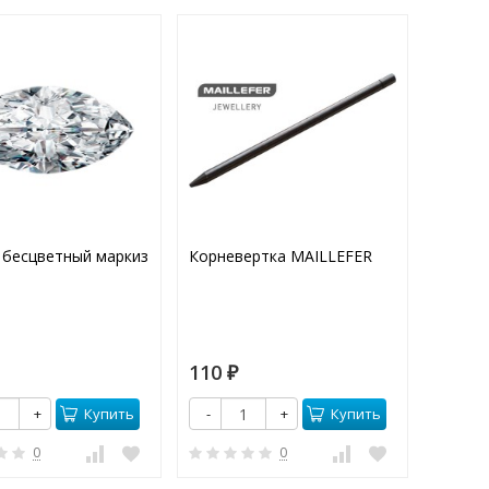
 бесцветный маркиз
Корневертка MAILLEFER
Плетен
черный
110
500
₽
₽
Купить
Купить
+
-
+
-
0
0