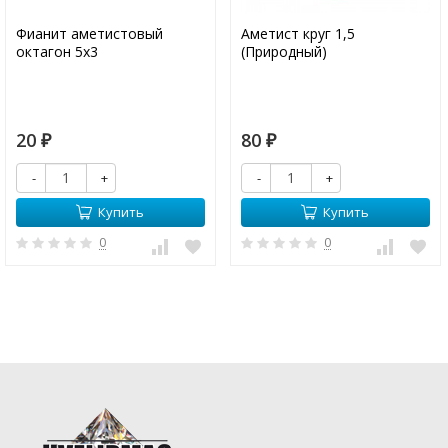
Фианит аметистовый
Аметист круг 1,5
октагон 5х3
(Природный)
20
80
₽
₽
-
+
-
+
Купить
Купить
0
0