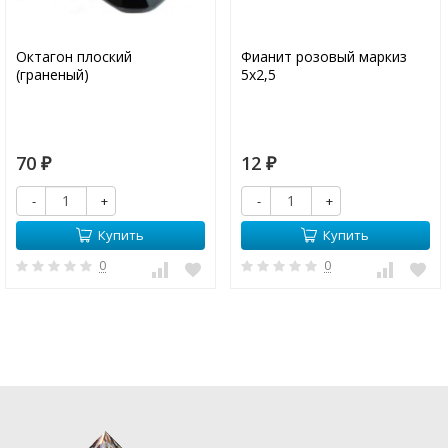
Октагон плоский
Фианит розовый маркиз
(граненый)
5х2,5
70
12
₽
₽
-
+
-
+
Купить
Купить
0
0