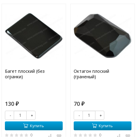
Багет плоский (без
Октагон плоский
огранки)
(граненый)
130
70
₽
₽
-
+
-
+
Купить
Купить
0
0