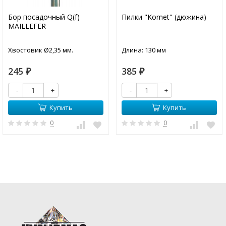
Бор посадочный Q(f)
Пилки "Komet" (дюжина)
MAILLEFER
Хвостовик Ø2,35 мм.
Длина: 130 мм
245
385
₽
₽
-
+
-
+
Купить
Купить
0
0