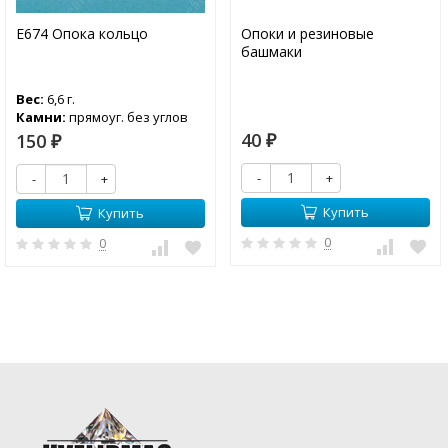
Е674 Опока кольцо
Опоки и резиновые
башмаки
Вес:
6,6 г.
Камни:
прямоуг. без углов
9х11-1; кр. 1,2-12
40
150
₽
₽
-
+
-
+
Купить
Купить
0
0