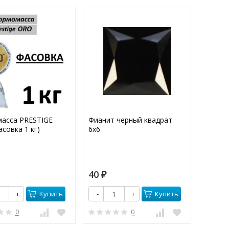
асса PRESTIGE
Фианит черный квадрат
Фианит
совка 1 кг)
6х6
16х12
40
300
₽
₽
Купить
Купить
+
-
+
-
0
0