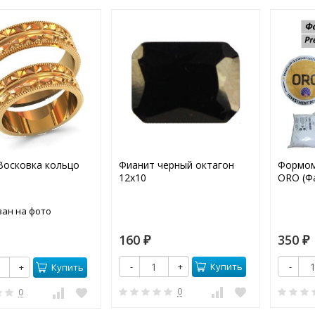
Восковка кольцо
Фианит черный октагон
Формом
12х10
ORO (Фа
зан на фото
160
350
₽
₽
Купить
-
+
-
Купить
+
0
0