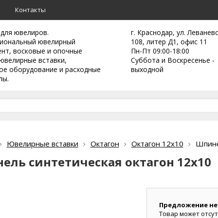
а
Контакты
 для ювелиров.
г. Краснодар, ул. Леванев
иональный ювелирный
108, литер Д1, офис 11
ент,
восковые и опочные
Пн-Пт 09:00-18:00
ювелирные вставки,
Суббота и Воскресенье -
ое оборудование и расходные
выходной
лы.
Ювелирные вставки
Октагон
Октагон 12х10
Шпине
ель синтетическая октагон 12х10
Предложение не
Товар может отсут