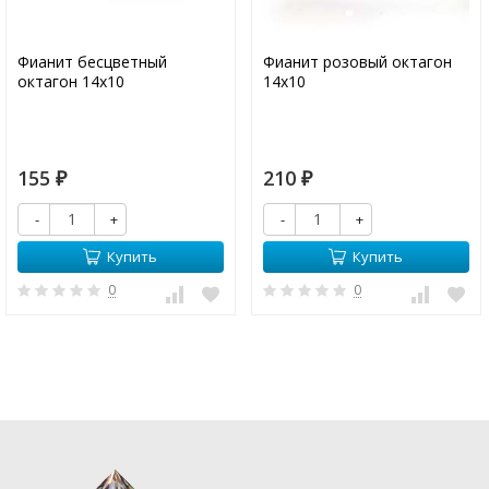
Фианит бесцветный
Фианит розовый октагон
октагон 14х10
14х10
155
210
₽
₽
-
+
-
+
Купить
Купить
0
0