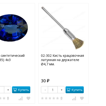
 синтетический
02-302 Кисть крацовочная
02-109
35) 4х3
латунная на держателе
желтый
Ø4,7 мм.
мм.
30
30
₽
₽
Купить
Купить
+
-
+
-
0
0