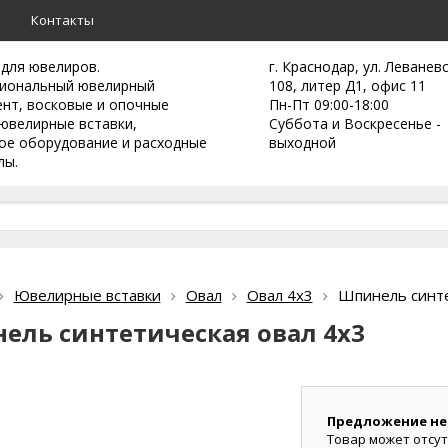
а
Контакты
 для ювелиров.
г. Краснодар, ул. Леванев
иональный ювелирный
108, литер Д1, офис 11
ент,
восковые и опочные
Пн-Пт 09:00-18:00
ювелирные вставки,
Суббота и Воскресенье -
ое оборудование и расходные
выходной
лы.
Ювелирные вставки
Овал
Овал 4х3
Шпинель синте
ель синтетическая овал 4х3
Предложение не
Товар может отсут