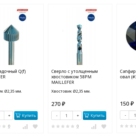
адочный Q(f)
Сверло с утолщенным
Сапфир
FER
хвостовиком 58PM
овал (#
MAILLEFER
к Ø2,35 мм.
Хвостовик Ø2,35 мм.
150
270
₽
₽
-
Купить
Купить
+
-
+
0
0