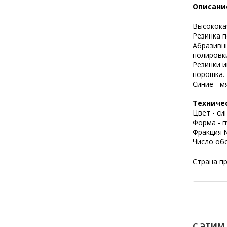
Описани
Высокока
Резинка 
Абразивн
полировк
Резинки и
порошка.
Синие - м
Техниче
Цвет - си
Форма - п
Фракция №
Число обо
Страна п
С ЭТИМ