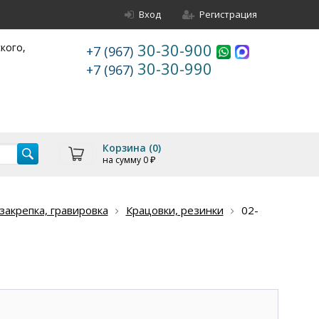
Вход
Регистрация
30-30-900
ского,
+7 (967)
30-30-990
+7 (967)
Корзина (
0
)
на сумму
0
₽
акрепка, гравировка
Крацовки, резинки
02-