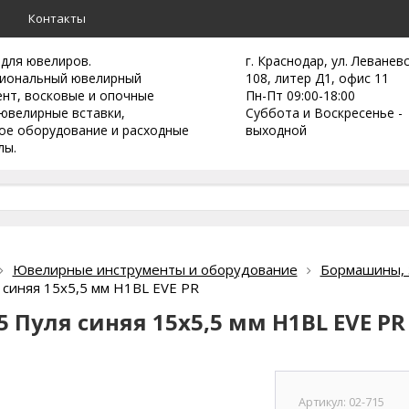
а
Контакты
 для ювелиров.
г. Краснодар, ул. Леванев
иональный ювелирный
108, литер Д1, офис 11
ент,
восковые и опочные
Пн-Пт 09:00-18:00
ювелирные вставки,
Суббота и Воскресенье -
ое оборудование и расходные
выходной
лы.
Ювелирные инструменты и оборудование
Бормашины, з
 синяя 15х5,5 мм H1BL EVE PR
5 Пуля синяя 15х5,5 мм H1BL EVE PR
Артикул:
02-715