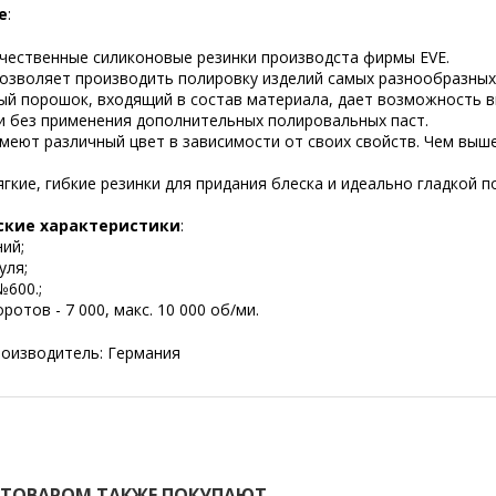
е
:
чественные силиконовые резинки производста фирмы EVE.
позволяет производить полировку изделий самых разнообразных
ый порошок, входящий в состав материала, дает возможность 
и без применения дополнительных полировальных паст.
меют различный цвет в зависимости от своих свойств. Чем выш
ягкие, гибкие резинки для придания блеска и идеально гладкой 
ские характеристики
:
ний;
уля;
600.;
ротов - 7 000, макс. 10 000 об/ми.
роизводитель: Германия
 ТОВАРОМ ТАКЖЕ ПОКУПАЮТ