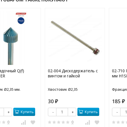
адочный Q(f)
02-004 Дискодержатель с
02-710 
FER
винтом и гайкой
мм H1S
к Ø2,35 мм.
Хвостовик Ø2,35
Фракци
30
185
₽
₽
Купить
Купить
+
-
+
-
0
0