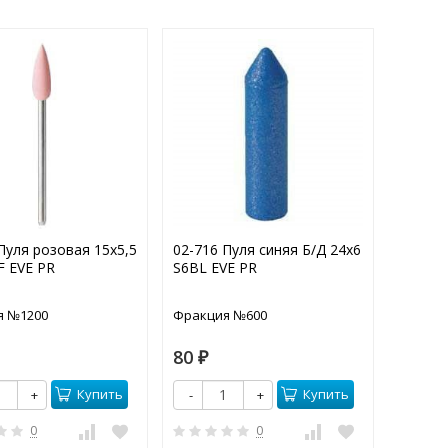
Пуля розовая 15х5,5
02-716 Пуля синяя Б/Д 24х6
02-602
F EVE PR
S6BL EVE PR
мм H1F
я №1200
Фракция №600
Фракци
80
185
₽
₽
Купить
Купить
+
-
+
-
0
0