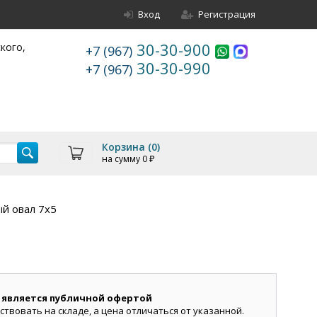
Вход
Регистрация
30-30-900
ского,
+7 (967)
30-30-990
+7 (967)
Корзина (
0
)
на сумму
0
₽
й овал 7х5
 является публичной офертой
ствовать на складе, а цена отличаться от указанной.