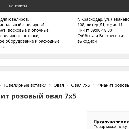
а
Контакты
 для ювелиров.
г. Краснодар, ул. Леванев
иональный ювелирный
108, литер Д1, офис 11
ент,
восковые и опочные
Пн-Пт 09:00-18:00
ювелирные вставки,
Суббота и Воскресенье -
ое оборудование и расходные
выходной
лы.
Ювелирные вставки
Овал
Овал 7х5
Фианит розовы
ит розовый овал 7х5
Предложение не
Товар может отсут