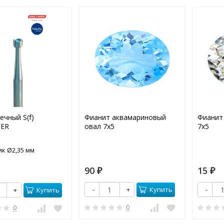
ечный S(f)
Фианит аквамариновый
Фианит
FER
овал 7х5
7х5
к Ø2,35 мм
90
15
₽
₽
Купить
-
+
-
Купить
+
0
0