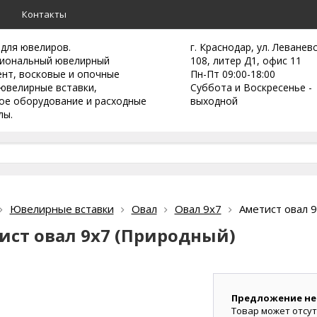
а
Контакты
 для ювелиров.
г. Краснодар, ул. Леванев
иональный ювелирный
108, литер Д1, офис 11
ент,
восковые и опочные
Пн-Пт 09:00-18:00
ювелирные вставки,
Суббота и Воскресенье -
ое оборудование и расходные
выходной
лы.
Ювелирные вставки
Овал
Овал 9х7
Аметист овал 
ист овал 9х7 (Природный)
Предложение не
Товар может отсут