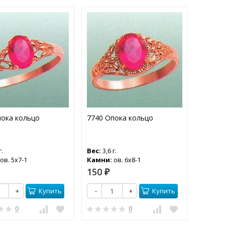
пока кольцо
7740 Опока кольцо
Ю1029 
г.
Вес:
3,6 г.
Вес:
2,8
ов. 5х7-1
Камни:
ов. 6х8-1
Камни
150
150
₽
₽
Купить
Купить
+
-
+
-
0
0