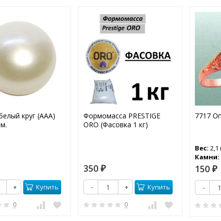
белый круг (ААА)
Формомасса PRESTIGE
7717 О
м.
ORO (Фасовка 1 кг)
Вес:
2,1 
Камни:
350
150
₽
₽
Купить
Купить
+
-
+
-
0
0