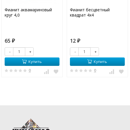
Фианит аквамариновый
Фианит бесцветный
круг 4,0
квадрат 4х4
65
12
₽
₽
-
+
-
+
Купить
Купить
0
0