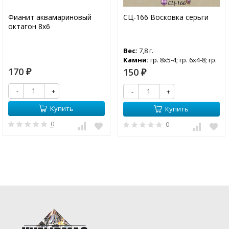
Фианит аквамариновый
СЦ-166 Восковка серьги
октагон 8х6
Вес:
7,8 г.
Камни:
гр. 8х5-4; гр. 6х4-8; гр.
5х3-2
170
150
₽
₽
-
+
-
+
Купить
Купить
0
0