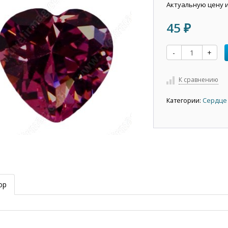
Актуальную цену 
45
₽
-
+
К сравнению
Категории:
Сердце
ор