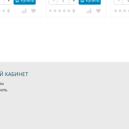
Купить
Купить
+
-
+
-
0
0
Й КАБИНЕТ
зы
иль