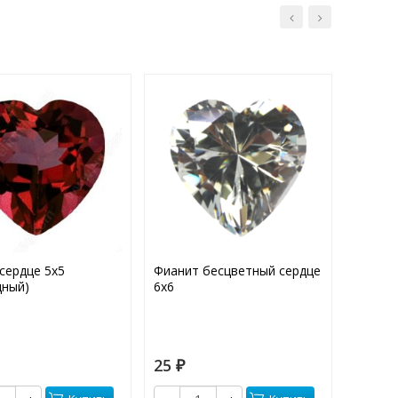
сердце 5х5
Фианит бесцветный сердце
Фианит
дный)
6х6
25
40
₽
₽