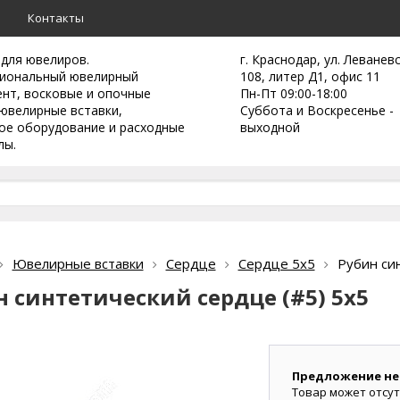
а
Контакты
 для ювелиров.
г. Краснодар, ул. Леванев
иональный ювелирный
108, литер Д1, офис 11
ент,
восковые и опочные
Пн-Пт 09:00-18:00
ювелирные вставки,
Суббота и Воскресенье -
ое оборудование и расходные
выходной
лы.
Ювелирные вставки
Сердце
Сердце 5х5
Рубин си
н синтетический сердце (#5) 5х5
Предложение не
Товар может отсут