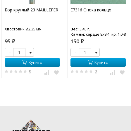
Бор круглый 23 MAILLEFER
Е7316 Опока кольцо
Хвостовик Ø2,35 мм.
Вес:
3,45 г.
Камни:
сердце 8х8-1; кр. 1,0-8
95
150
₽
₽
-
+
-
+
Купить
Купить
0
0