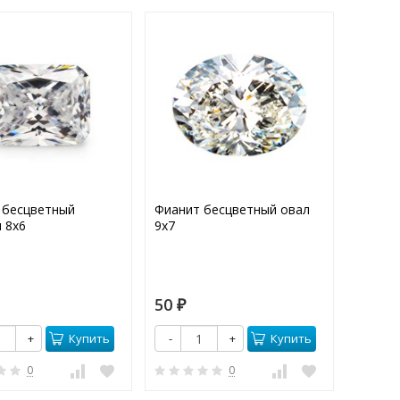
 бесцветный
Фианит бесцветный овал
Фианит
 8х6
9х7
10х8
50
75
₽
₽
Купить
Купить
+
-
+
-
0
0