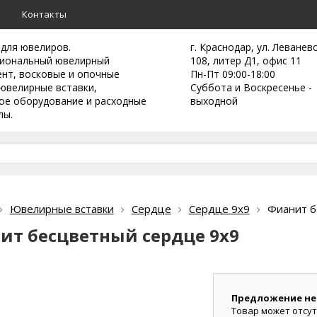
а
Контакты
 для ювелиров.
г. Краснодар, ул. Леванев
иональный ювелирный
108, литер Д1, офис 11
ент,
восковые и опочные
Пн-Пт 09:00-18:00
ювелирные вставки,
Суббота и Воскресенье -
ое оборудование и расходные
выходной
лы.
Ювелирные вставки
Сердце
Сердце 9х9
Фианит б
ит бесцветный сердце 9х9
Предложение не
Товар может отсут