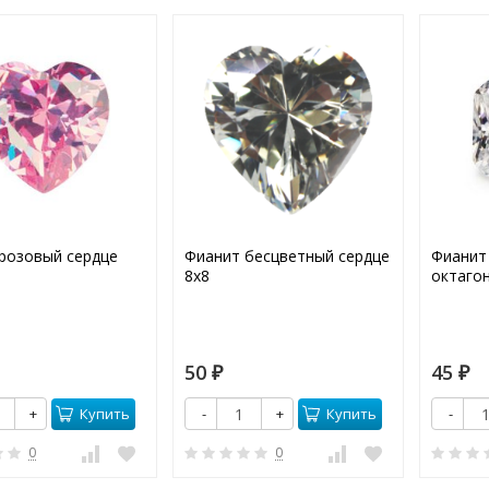
розовый сердце
Фианит бесцветный сердце
Фианит
8х8
октагон
50
45
₽
₽
Купить
Купить
+
-
+
-
0
0