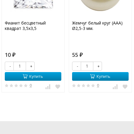
Фианит бесцветный
Жемчуг белый круг (ААА)
квадрат 3,5х3,5
Ø2,5-3 мм.
10
55
₽
₽
-
+
-
+
Купить
Купить
0
0