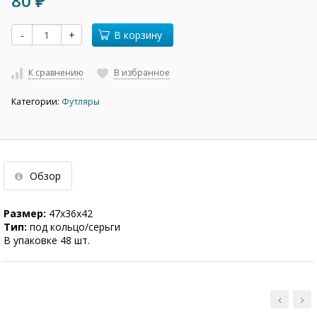
80
₽
-
+
В корзину
К сравнению
В избранное
Категории:
Футляры
Обзор
Размер:
47х36х42
Тип:
под кольцо/серьги
В упаковке 48 шт.