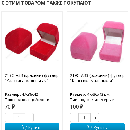
С ЭТИМ ТОВАРОМ ТАКЖЕ ПОКУПАЮТ
219С-А33 (красный) футляр
219С-А33 (розовый) футляр
"Классика маленькая"
"Классика маленькая"
Размер:
47х36х42
Размер:
47х36х42 мм.
Тип:
под кольцо/серьги
Тип:
под кольцо/серьги
70
100
₽
₽
-
+
-
+
Купить
Купить