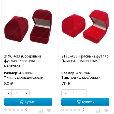
219С-А33 (бордовый)
219С-А33 (красный) футляр
футляр "Классика
"Классика маленькая"
маленькая"
Размер:
47х36х42
Размер:
47х36х42
Тип:
под кольцо/серьги
Тип:
под кольцо/серьги
80
70
₽
₽
-
+
-
+
Купить
Купить
0
0