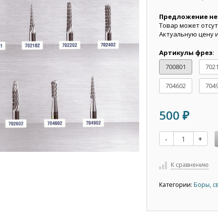
Предложение не
Товар может отсут
Актуальную цену 
Артикулы фрез
:
700801
702
704602
704
500
₽
-
+
К сравнению
Категории:
Боры, с