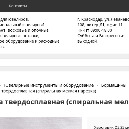
а
Контакты
 для ювелиров.
г. Краснодар, ул. Леванев
иональный ювелирный
108, литер Д1, офис 11
ент,
восковые и опочные
Пн-Пт 09:00-18:00
ювелирные вставки,
Суббота и Воскресенье -
ое оборудование и расходные
выходной
лы.
Ювелирные инструменты и оборудование
Бормашины, з
 твердосплавная (спиральная мелкая нарезка)
а твердосплавная (спиральная мел
Хвостовик Ø2,35 м