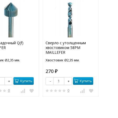
адочный Q(f)
Сверло с утолщенным
Наждач
FER
хвостовиком 58PM
MAILLEFER
ик Ø2,35 мм.
Хвостовик Ø2,35 мм.
1 шт.
270
120
₽
₽
Купить
Купить
+
-
+
-
0
0