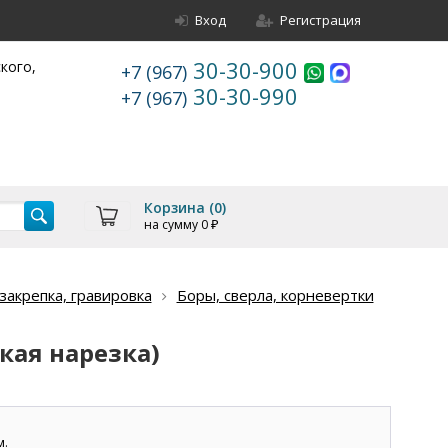
Вход
Регистрация
30-30-900
ского,
+7 (967)
30-30-990
+7 (967)
Корзина (
0
)
на сумму
0
₽
акрепка, гравировка
Боры, сверла, корневертки
кая нарезка)
м.