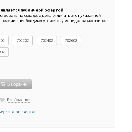
 является публичной офертой
ствовать на складе, а цена отличаться от указанной.
и наличие необходимо уточнять у менеджера магазина.
102
702202
702402
702602
902
В корзину
В избранное
верла, корневертки