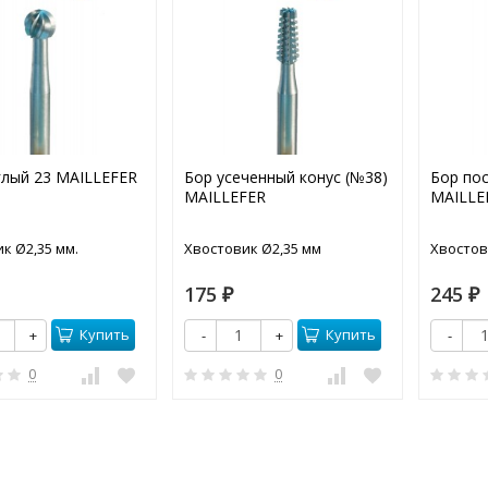
глый 23 MAILLEFER
Бор усеченный конус (№38)
Бор пос
MAILLEFER
MAILLE
к Ø2,35 мм.
Хвостовик Ø2,35 мм
Хвостов
175
245
₽
₽
Купить
Купить
+
-
+
-
0
0