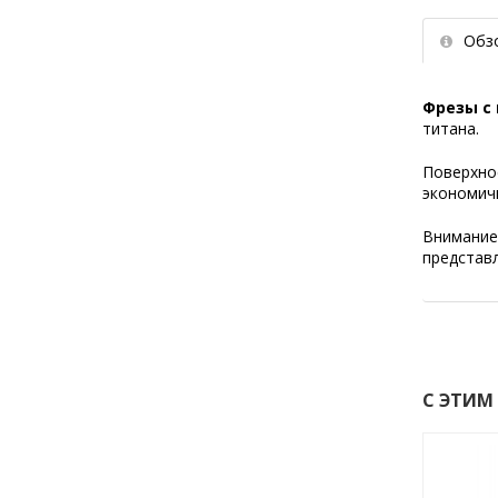
Обз
Фрезы с
титана.
Поверхно
экономич
Внимание!
представл
С ЭТИМ