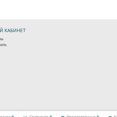
Й КАБИНЕТ
зы
иль
анное
0
Сравнение
0
Просмотренные
0
К