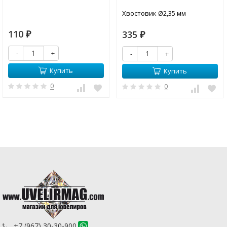
Хвостовик Ø2,35 мм
110
335
₽
₽
-
+
-
+
Купить
Купить
0
0
+7 (967) 30-30-900