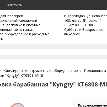
а
Контакты
 для ювелиров.
г. Краснодар, ул. Леванев
иональный ювелирный
108, литер Д1, офис 11
ент,
восковые и опочные
Пн-Пт 09:00-18:00
ювелирные вставки,
Суббота и Воскресенье -
ое оборудование и расходные
выходной
лы.
Ювелирные инструменты и оборудование
Полировка и 
ая "Kyngty" КТ6808-MINI
вка барабанная "Kyngty" КТ6808-M
Предложение не