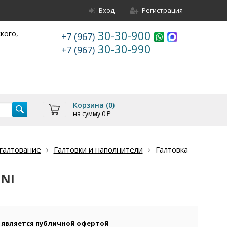
Вход
Регистрация
30-30-900
ского,
+7 (967)
30-30-990
+7 (967)
Корзина (
0
)
на сумму
0
₽
галтование
Галтовки и наполнители
Галтовка
INI
 является публичной офертой