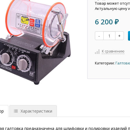
Товар может отсут
Актуальную цену 
6 200
₽
-
+
К сравнению
Категории:
Галтовк
ор
Характеристики
я галтовка предназначена для шлифовки и полировки изделий п