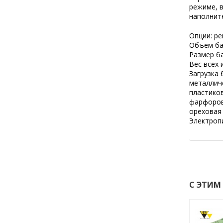
режиме, в
наполните
Опции: ре
Объем бар
Размер ба
Вес всех и
Загрузка 
металличе
пластиков
фарфоровы
ореховая 
Электропи
С ЭТИМ