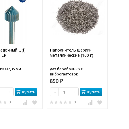
адочный Q(f)
Наполнитель шарики
Сверло
FER
металлические (100 г)
хвосто
MAILL
ик Ø2,35 мм.
для барабанных и
Хвостов
виброгалтовок
850
270
₽
₽
Купить
Купить
+
-
+
-
0
0