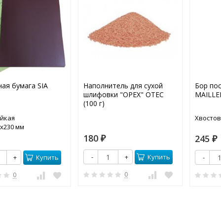
ая бумага SIA
Наполнитель для сухой
Бор пос
шлифовки "ОРЕХ" OTEC
MAILLE
(100 г)
ойкая
Хвостов
5х230 мм
180
245
₽
₽
Купить
-
+
Купить
+
-
0
0