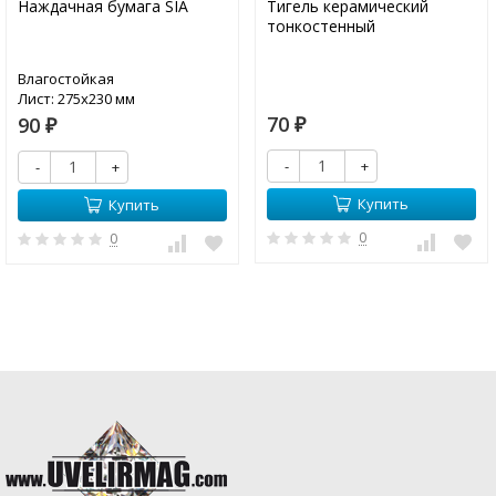
Наждачная бумага SIA
Тигель керамический
тонкостенный
Влагостойкая
Лист: 275х230 мм
70
90
₽
₽
-
+
-
+
Купить
Купить
0
0