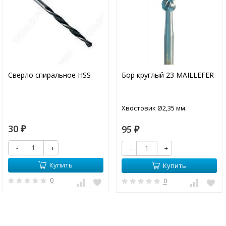
Сверло спиральное HSS
Бор круглый 23 MAILLEFER
Хвостовик Ø2,35 мм.
30
95
₽
₽
-
+
-
+
Купить
Купить
0
0