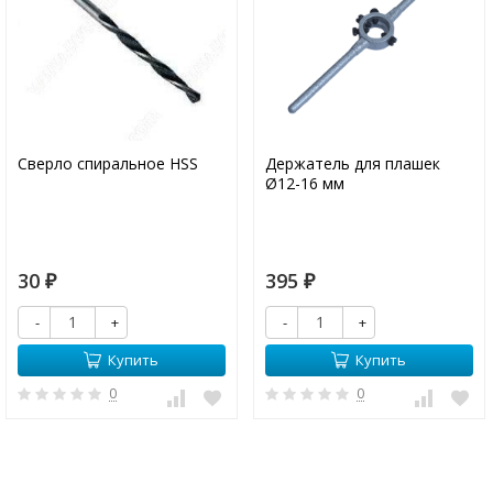
Сверло спиральное HSS
Держатель для плашек
Ø12-16 мм
30
395
₽
₽
-
+
-
+
Купить
Купить
0
0