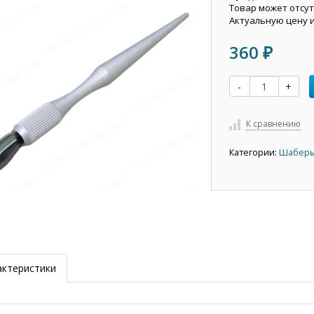
Товар может отсут
Актуальную цену 
360
₽
-
+
К сравнению
Категории:
Шабер
актеристики