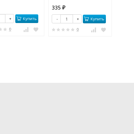
335
270
₽
₽
Купить
+
Купить
-
+
-
0
0