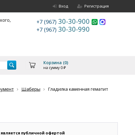
Вход
Регистрация
30-30-900
ского,
+7 (967)
30-30-990
+7 (967)
Корзина (
0
)
на сумму
0
₽
румент
Шаберы
Гладилка каменная гематит
 является публичной офертой