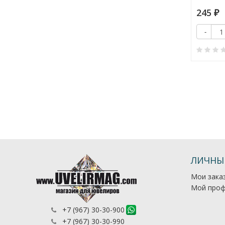
Камни:
окт. 16x12-1
120
245
₽
₽
Купить
+
Купить
-
+
-
0
0
ЛИЧНЫ
Мои зака
Мой проф
+7 (967) 30-30-900
+7 (967) 30-30-990