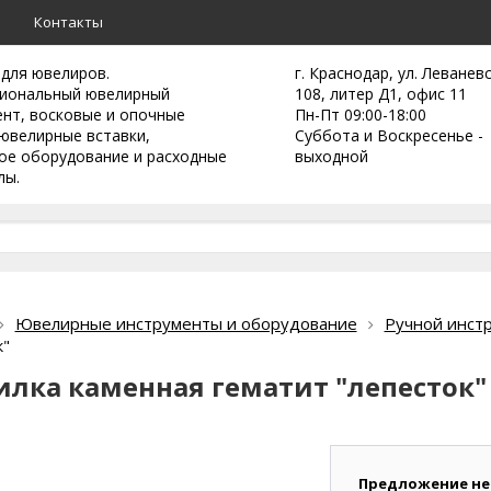
а
Контакты
 для ювелиров.
г. Краснодар, ул. Леванев
иональный ювелирный
108, литер Д1, офис 11
ент,
восковые и опочные
Пн-Пт 09:00-18:00
ювелирные вставки,
Суббота и Воскресенье -
ое оборудование и расходные
выходной
лы.
Ювелирные инструменты и оборудование
Ручной инст
к"
илка каменная гематит "лепесток"
Предложение не