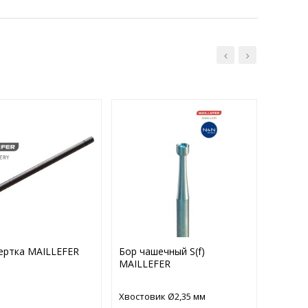
ертка MAILLEFER
Бор чашечный S(f)
Сверло
MAILLEFER
хвосто
MAILL
Хвостовик Ø2,35 мм
Хвостов