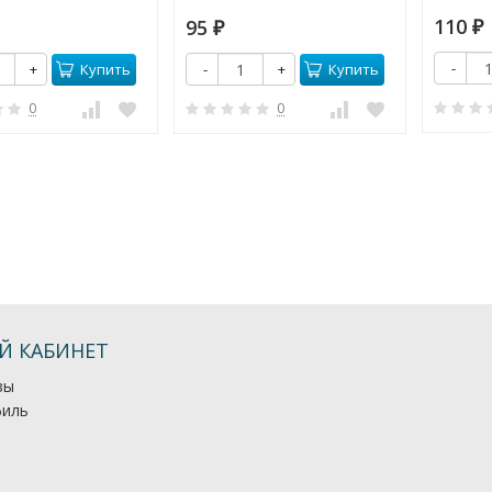
110
95
₽
₽
-
Купить
Купить
+
-
+
0
0
Й КАБИНЕТ
зы
иль