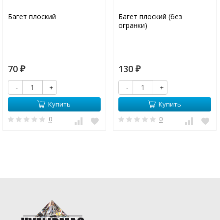
Багет плоский
Багет плоский (без
огранки)
70
130
₽
₽
-
+
-
+
Купить
Купить
0
0