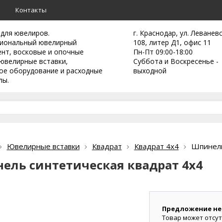
а
Контакты
 для ювелиров.
г. Краснодар, ул. Леванев
иональный ювелирный
108, литер Д1, офис 11
ент,
восковые и опочные
Пн-Пт 09:00-18:00
ювелирные вставки,
Суббота и Воскресенье -
ое оборудование и расходные
выходной
лы.
Ювелирные вставки
Квадрат
Квадрат 4х4
Шпинель
ель синтетическая квадрат 4х4
Предложение не
Товар может отсут