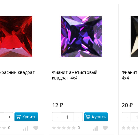
красный квадрат
Фианит аметистовый
Фианит
квадрат 4х4
4х4
12
20
₽
₽
Купить
Купить
+
-
+
-
0
0