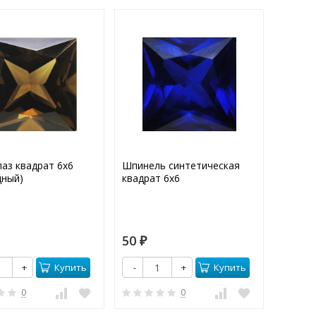
аз квадрат 6х6
Шпинель синтетическая
Фианит
дный)
квадрат 6х6
квадра
50
20
₽
₽
Купить
Купить
+
-
+
-
0
0