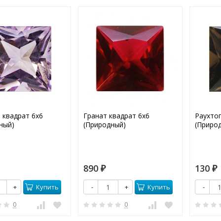
 квадрат 6х6
Гранат квадрат 6х6
Раухтоп
ный)
(Природный)
(Приро
890
130
₽
₽
Купить
Купить
+
-
+
-
0
0