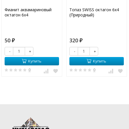
Фианит аквамариновый
Топаз SWISS октагон 6х4
октагон 6х4
(Природный)
50
320
₽
₽
-
+
-
+
Купить
Купить
0
0