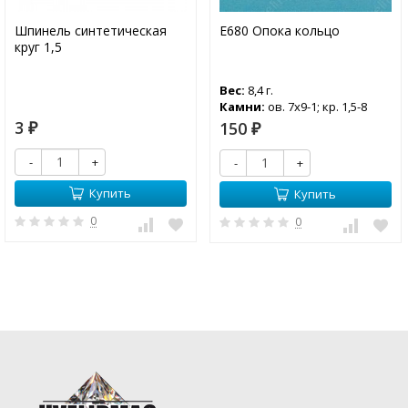
Шпинель синтетическая
Е680 Опока кольцо
круг 1,5
Вес:
8,4 г.
Камни:
ов. 7х9-1; кр. 1,5-8
3
150
₽
₽
-
+
-
+
Купить
Купить
0
0