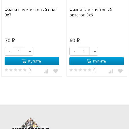
Фианит аметистовый овал
Фианит аметистовый
9х7
октагон 8х6
70
60
₽
₽
-
+
-
+
Купить
Купить
0
0