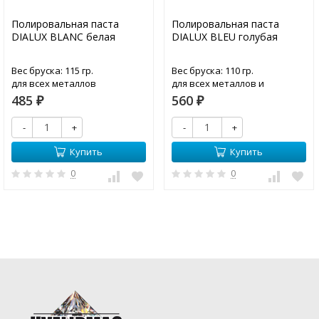
Полировальная паста
Полировальная паста
DIALUX BLANC белая
DIALUX BLEU голубая
Вес бруска: 115 гр.
Вес бруска: 110 гр.
для всех металлов
для всех металлов и
пластмасс
485
560
₽
₽
-
+
-
+
Купить
Купить
0
0