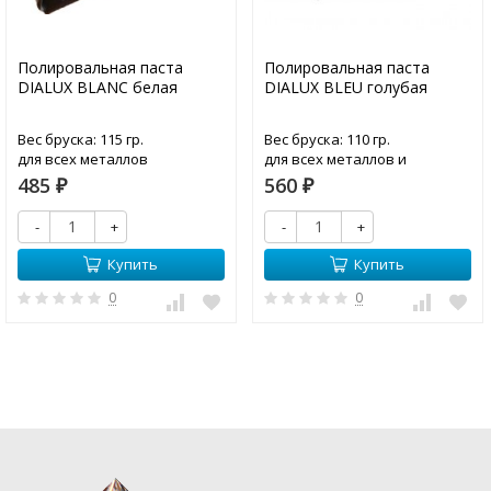
Полировальная паста
Полировальная паста
DIALUX BLANC белая
DIALUX BLEU голубая
Вес бруска: 115 гр.
Вес бруска: 110 гр.
для всех металлов
для всех металлов и
пластмасс
485
560
₽
₽
-
+
-
+
Купить
Купить
0
0