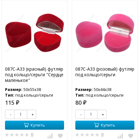
087С-А33 (красный) футляр
087С-А33 (розовый) футляр
под кольцо/серьги "Сердце
под кольцо/серьги
маленькое"
Размер:
50х55х38
Размер:
50х44х38
Тип:
под кольцо/серьги
Тип:
под кольцо/серьги
115
80
₽
₽
-
+
-
+
Купить
Купить
0
0