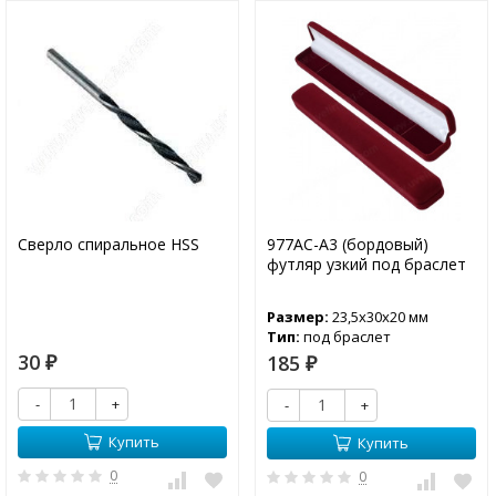
Сверло спиральное HSS
977АС-А3 (бордовый)
футляр узкий под браслет
Размер:
23,5х30х20 мм
Тип:
под браслет
30
185
₽
₽
-
+
-
+
Купить
Купить
0
0