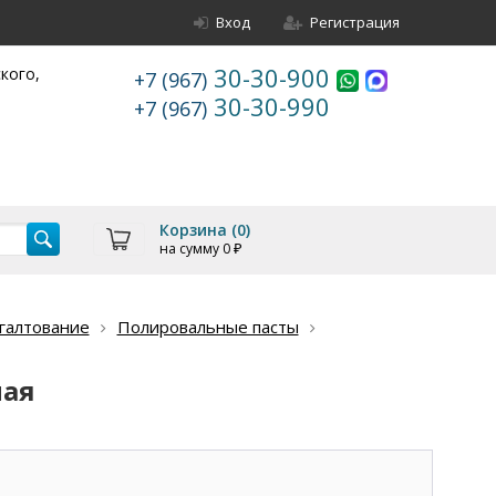
Вход
Регистрация
30-30-900
ского,
+7 (967)
30-30-990
+7 (967)
Корзина (
0
)
на сумму
0
₽
галтование
Полировальные пасты
ная