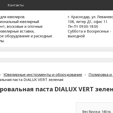
а
Контакты
 для ювелиров.
г. Краснодар, ул. Леванев
иональный ювелирный
108, литер Д1, офис 11
ент,
восковые и опочные
Пн-Пт 09:00-18:00
ювелирные вставки,
Суббота и Воскресенье -
ое оборудование и расходные
выходной
лы.
Ювелирные инструменты и оборудование
Полировка и 
льная паста DIALUX VERT зеленая
ровальная паста DIALUX VERT зеле
Вес бруска: 140 гр.