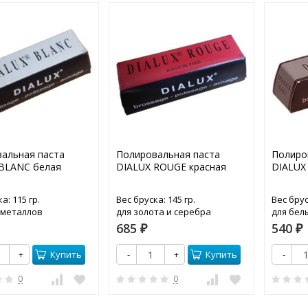
альная паста
Полировальная паста
Полиро
BLANC белая
DIALUX ROUGE красная
DIALUX 
а: 115 гр.
Вес бруска: 145 гр.
Вес брус
 металлов
для золота и серебра
для бел
685
540
₽
₽
Купить
Купить
+
-
+
-
0
0