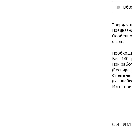
Обз
Твердая п
Предназна
Особенно
сталь.
Необходи
Вес: 140 г
При рабо
(Респират
Степень 
(В линейк
Изготови
С ЭТИМ