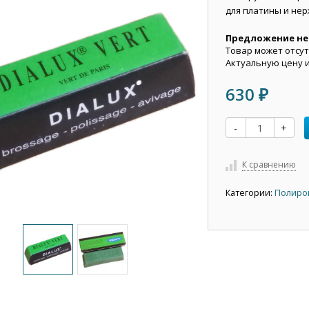
для платины и нер
Предложение не
Товар может отсут
Актуальную цену 
630
₽
-
+
К сравнению
Категории:
Полиро