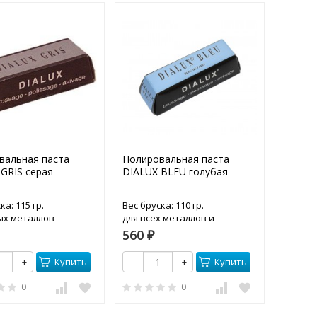
вальная паста
Полировальная паста
Наждач
GRIS серая
DIALUX BLEU голубая
ка: 115 гр.
Вес бруска: 110 гр.
Влагос
ых металлов
для всех металлов и
Лист: 2
пластмасс
560
90
₽
₽
Купить
Купить
+
-
+
-
0
0