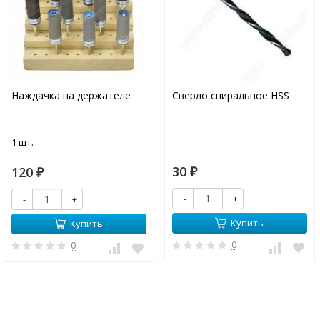
Наждачка на держателе
Сверло спиральное HSS
1 шт.
30
120
₽
₽
-
+
-
+
Купить
Купить
0
0