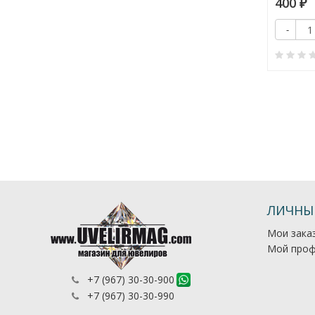
400
120
₽
₽
-
Купить
Купить
+
-
+
0
0
ЛИЧНЫ
Мои зака
Мой проф
+7 (967) 30-30-900
+7 (967) 30-30-990