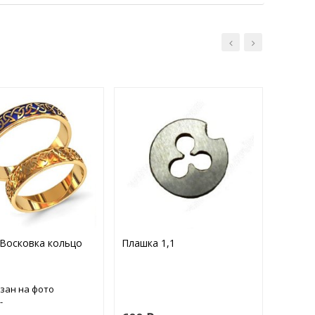
 Восковка кольцо
Плашка 1,1
Держат
Ø12-16
зан на фото
-