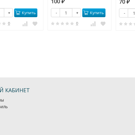
100
70
₽
₽
Купить
Купить
+
-
+
-
0
0
Й КАБИНЕТ
зы
иль