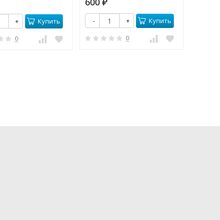
600
395
₽
₽
Купить
-
+
-
Купить
+
0
0