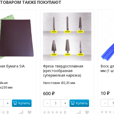
 ТОВАРОМ ТАКЖЕ ПОКУПАЮТ
ая бумага SIA
Фреза твердосплавная
Воск дл
(крестообразная
мм (1 ш
супермелкая нарезка)
ойкая
Хвостовик Ø2,35 мм.
5х230 мм
10
600
₽
₽
-
Купить
Купить
+
-
+
0
0