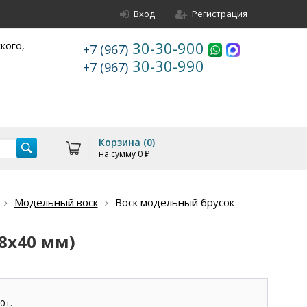
Вход
Регистрация
30-30-900
ского,
+7 (967)
30-30-990
+7 (967)
Корзина (
0
)
на сумму
0
₽
Модельный воск
Воск модельный брусок
8х40 мм)
 г.