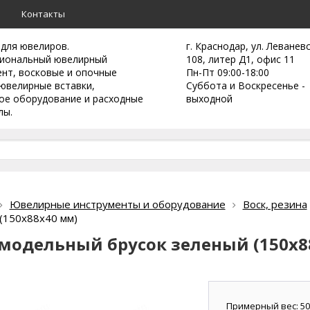
а
Контакты
 для ювелиров.
г. Краснодар, ул. Леванев
иональный ювелирный
108, литер Д1, офис 11
ент,
восковые и опочные
Пн-Пт 09:00-18:00
ювелирные вставки,
Суббота и Воскресенье -
ое оборудование и расходные
выходной
лы.
Ювелирные инструменты и оборудование
Воск, резина
(150х88х40 мм)
 модельный брусок зеленый (150х8
Примерный вес: 500