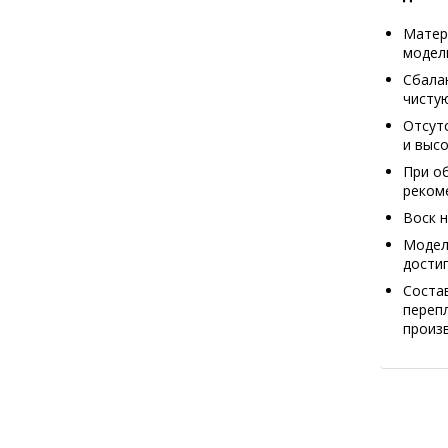
Матер
модел
Сбала
чистую
Отсут
и высо
При о
реком
Воск 
Модели
достиг
Состав
перепл
произ