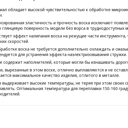
иал обладает высокой чувствительностью к обработке микроин
и.
нсированная эластичность и прочность воска исключают появл
 глянцевую поверхность модели без ворса в труднодоступных м
ствует эффект налипания воска на режущие части инструмента,
ких скоростей.
бработке воска не требуется дополнительно охлаждать и смазы
ендуется для устранения эффекта наэлектризовывания стружки.
не содержит наполнителей, которые могли бы изнашивать дорог
, вырезанные в этом воске, отлично выплавляются и не оставл
ается максимальное качество изделия, отлитого в металле.
 выдерживает высокие температуры, не теряя при этом своих с
авлять. Оптимальная температура для переплавки 150-160 граду
водителей.