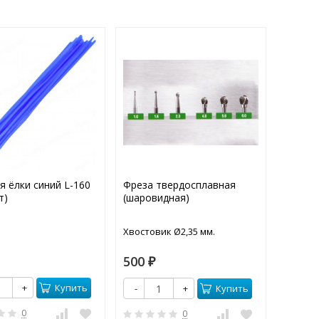
я ёлки синий L-160
Фреза твердосплавная
Воск м
т)
(шаровидная)
кольцо
Хвостовик Ø2,35 мм.
Примерн
500
750
₽
₽
Купить
+
Купить
-
+
-
0
0