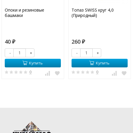
Опоки и резиновые
Топаз SWISS круг 4,0
башмаки
(Природный)
40
260
₽
₽
-
+
-
+
Купить
Купить
0
0